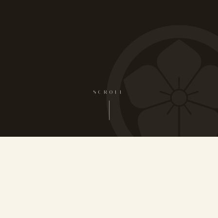
SCROLL
— PROLOGUE
序