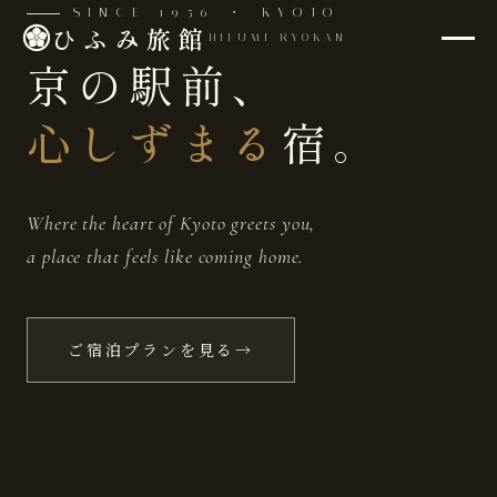
SINCE 1956 ・ KYOTO
ひふみ旅館
HIFUMI RYOKAN
京の駅前、
心しずまる
宿。
Where the heart of Kyoto greets you,
a place that feels like coming home.
ご宿泊プランを見る
→