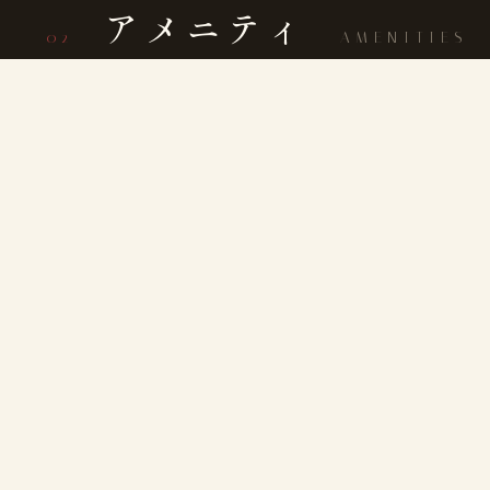
アメニティ
— 02
AMENITIES
客室にて
In your room
浴衣
タオル
歯ブラシ
ドライヤー
お茶セット